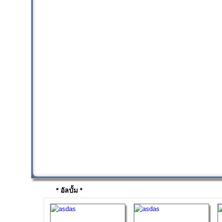
* อัลบั้ม *